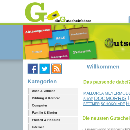
Willkommen
Kategorien
Das passende dabei?.
Auto & Verkehr
MEYERMOD
MALLORCA
DOCMORRIS
Bildung & Karriere
SHOP
H
BETTMER
SCHOKOLADE
Computer
Familie & Kinder
Die neusten Gutsche
Freizeit & Hobbies
Internet
Es wurden keine passenden Guts