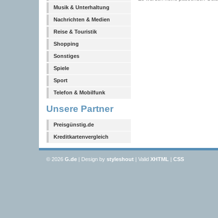
Musik & Unterhaltung
Nachrichten & Medien
Reise & Touristik
Shopping
Sonstiges
Spiele
Sport
Telefon & Mobilfunk
Unsere Partner
Preisgünstig.de
Kreditkartenvergleich
© 2026
G
.de
| Design by
styleshout
| Valid
XHTML
|
CSS