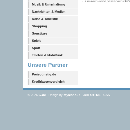
Es wurden keine passenden Guts
Musik & Unterhaltung
Nachrichten & Medien
Reise & Touristik
Shopping
Sonstiges
Spiele
Sport
Telefon & Mobilfunk
Unsere Partner
Preisgünstig.de
Kreditkartenvergleich
© 2026
G
.de
| Design by
styleshout
| Valid
XHTML
|
CSS