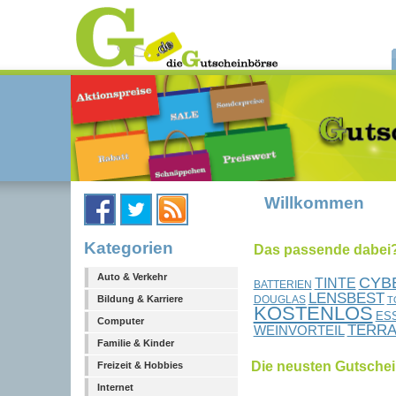
Willkommen
Kategorien
Das passende dabei?.
Auto & Verkehr
CYB
TINTE
BATTERIEN
LENSBEST
DOUGLAS
Bildung & Karriere
T
KOSTENLOS
ES
Computer
TERR
WEINVORTEIL
Familie & Kinder
Die neusten Gutsche
Freizeit & Hobbies
Internet