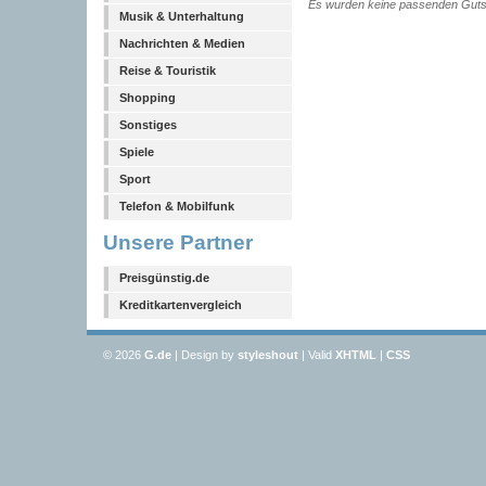
Es wurden keine passenden Guts
Musik & Unterhaltung
Nachrichten & Medien
Reise & Touristik
Shopping
Sonstiges
Spiele
Sport
Telefon & Mobilfunk
Unsere Partner
Preisgünstig.de
Kreditkartenvergleich
© 2026
G
.de
| Design by
styleshout
| Valid
XHTML
|
CSS