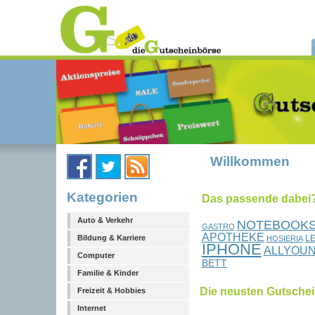
Willkommen
Kategorien
Das passende dabei?.
Auto & Verkehr
NOTEBOOKS
GASTRO
APOTHEKE
L
Bildung & Karriere
HOSIERIA
IPHONE
ALLYOU
Computer
BETT
Familie & Kinder
Die neusten Gutsche
Freizeit & Hobbies
Internet