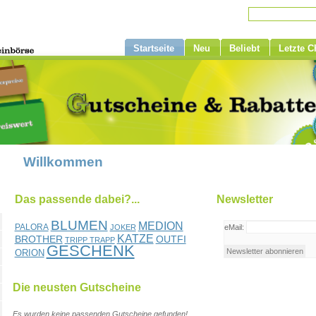
Startseite
Neu
Beliebt
Letzte 
Willkommen
Das passende dabei?...
Newsletter
BLUMEN
MEDION
PALORA
JOKER
eMail:
KATZE
BROTHER
OUTFI
TRIPP TRAPP
GESCHENK
ORION
Die neusten Gutscheine
Es wurden keine passenden Gutscheine gefunden!