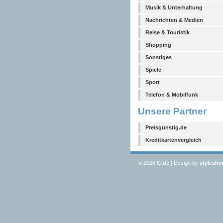
Musik & Unterhaltung
Nachrichten & Medien
Reise & Touristik
Shopping
Sonstiges
Spiele
Sport
Telefon & Mobilfunk
Unsere Partner
Preisgünstig.de
Kreditkartenvergleich
© 2026
G
.de
| Design by
stylesho