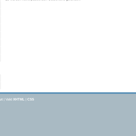
ut
| Valid
XHTML
|
CSS