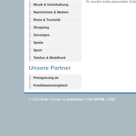
Es wurden keine passenden Guts
Musik & Unterhaltung
Nachrichten & Medien
Reise & Touristik
Shopping
Sonstiges
Spiele
Sport
Telefon & Mobilfunk
Unsere Partner
Preisgünstig.de
Kreditkartenvergleich
© 2026
G
.de
| Design by
styleshout
| Valid
XHTML
|
CSS