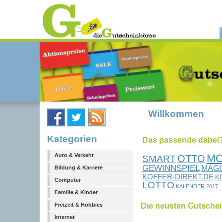
Willkommen
Kategorien
Das passende dabei?.
M
Auto & Verkehr
OTTO
SMART
GEWINNSPIEL
MAGI
Bildung & Karriere
KOFFER-DIREKT.DE
K
Computer
LOTTO
KALENDER 2017
Familie & Kinder
Die neusten Gutsche
Freizeit & Hobbies
Internet