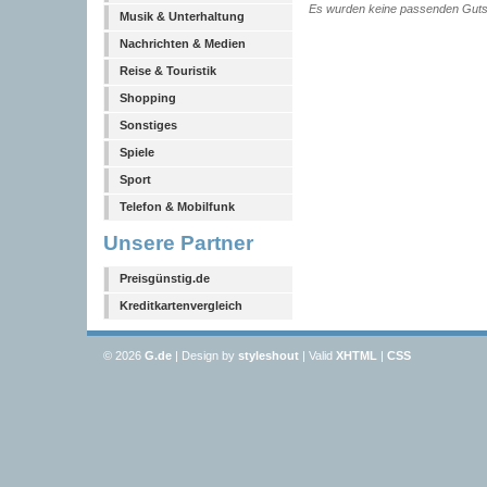
Es wurden keine passenden Guts
Musik & Unterhaltung
Nachrichten & Medien
Reise & Touristik
Shopping
Sonstiges
Spiele
Sport
Telefon & Mobilfunk
Unsere Partner
Preisgünstig.de
Kreditkartenvergleich
© 2026
G
.de
| Design by
styleshout
| Valid
XHTML
|
CSS