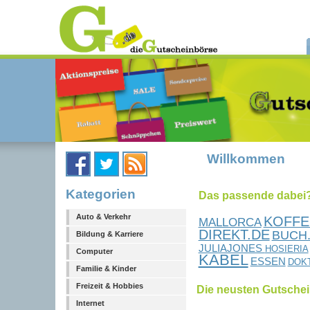
Willkommen
Kategorien
Das passende dabei?.
Auto & Verkehr
KOFFE
MALLORCA
DIREKT.DE
BUCH
Bildung & Karriere
JULIAJONES
HOSIERIA
Computer
KABEL
ESSEN
DOK
Familie & Kinder
Freizeit & Hobbies
Die neusten Gutsche
Internet