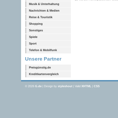
Musik & Unterhaltung
Nachrichten & Medien
Reise & Touristik
Shopping
Sonstiges
Spiele
Sport
Telefon & Mobilfunk
Unsere Partner
Preisgünstig.de
Kreditkartenvergleich
© 2026
G
.de
| Design by
styleshout
| Valid
XHTML
|
CSS