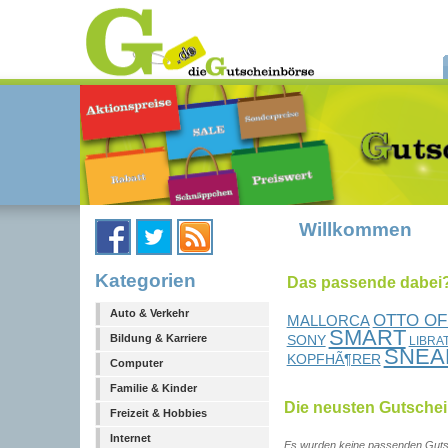
Willkommen
Kategorien
Das passende dabei?.
Auto & Verkehr
OTTO OF
MALLORCA
SMART
SONY
Bildung & Karriere
LIBRA
SNEA
KOPFHÃ¶RER
Computer
Familie & Kinder
Die neusten Gutsche
Freizeit & Hobbies
Internet
Es wurden keine passenden Guts