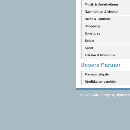
Musik & Unterhaltung
Nachrichten & Medien
Reise & Touristik
Shopping
Sonstiges
Spiele
Sport
Telefon & Mobilfunk
Unsere Partner
Preisgünstig.de
Kreditkartenvergleich
© 2026
G
.de
| Design by
stylesho