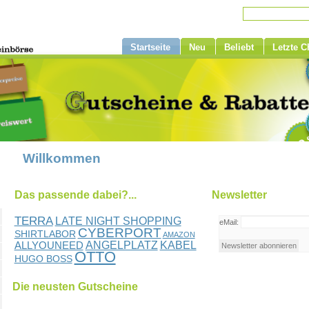
Startseite
Neu
Beliebt
Letzte 
Willkommen
Das passende dabei?...
Newsletter
TERRA
LATE NIGHT SHOPPING
eMail:
CYBERPORT
SHIRTLABOR
AMAZON
ANGELPLATZ
KABEL
ALLYOUNEED
OTTO
HUGO BOSS
Die neusten Gutscheine