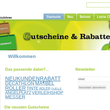
Startseite
Neu
Beliebt
Letzte 
Willkommen
Das passende dabei?...
Newsletter
NEUKUNDENRABATT
eMail:
MÃ¶BEL
DECATHLON
ROLLER
TINTE
ADLER
QUELLE
ANGELPLATZ
VERLEIHSHOP
MESSER
Die neusten Gutscheine