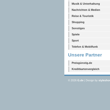
Musik & Unterhaltung
Nachrichten & Medien
Reise & Touristik
Shopping
Sonstiges
Spiele
Sport
Telefon & Mobilfunk
Unsere Partner
Preisgünstig.de
Kreditkartenvergleich
© 2026
G
.de
| Design by
stylesho