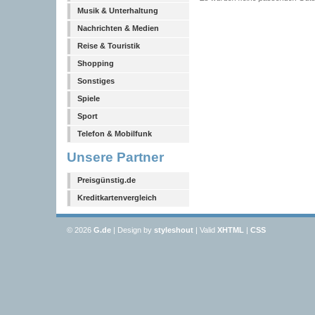
Musik & Unterhaltung
Nachrichten & Medien
Reise & Touristik
Shopping
Sonstiges
Spiele
Sport
Telefon & Mobilfunk
Unsere Partner
Preisgünstig.de
Kreditkartenvergleich
© 2026
G
.de
| Design by
styleshout
| Valid
XHTML
|
CSS