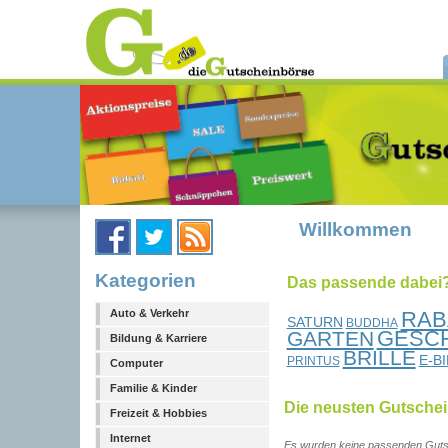
Willkommen
Kategorien
Das passende dabei?.
RAB
Auto & Verkehr
SATURN
BUDDHA
GESC
GARTEN
Bildung & Karriere
BRILLE
E-B
PRINTUS
Computer
Familie & Kinder
Die neusten Gutsche
Freizeit & Hobbies
Internet
Es wurden keine passenden Guts