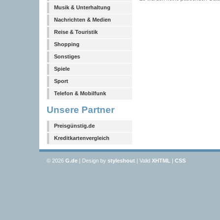
Musik & Unterhaltung
Nachrichten & Medien
Reise & Touristik
Shopping
Sonstiges
Spiele
Sport
Telefon & Mobilfunk
Unsere Partner
Preisgünstig.de
Kreditkartenvergleich
© 2026
G
.de
| Design by
styleshout
| Valid
XHTML
|
CSS