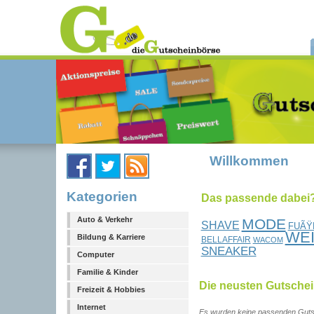
Willkommen
Kategorien
Das passende dabei?.
Auto & Verkehr
MODE
SHAVE
FUÃŸ
WE
Bildung & Karriere
BELLAFFAIR
WACOM
SNEAKER
Computer
Familie & Kinder
Die neusten Gutsche
Freizeit & Hobbies
Internet
Es wurden keine passenden Guts