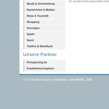
Es wurden keine passenden Guts
Musik & Unterhaltung
Nachrichten & Medien
Reise & Touristik
Shopping
Sonstiges
Spiele
Sport
Telefon & Mobilfunk
Unsere Partner
Preisgünstig.de
Kreditkartenvergleich
© 2026
G
.de
| Design by
styleshout
| Valid
XHTML
|
CSS