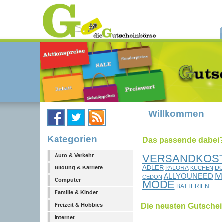
Willkommen
Kategorien
Das passende dabei?.
VERSANDKOST
Auto & Verkehr
ADLER
PALORA
D
Bildung & Karriere
KUCHEN
M
ALLYOUNEED
CEDON
Computer
MODE
BATTERIEN
Familie & Kinder
Die neusten Gutsche
Freizeit & Hobbies
Internet