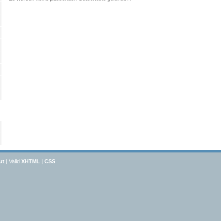
ut
| Valid
XHTML
|
CSS