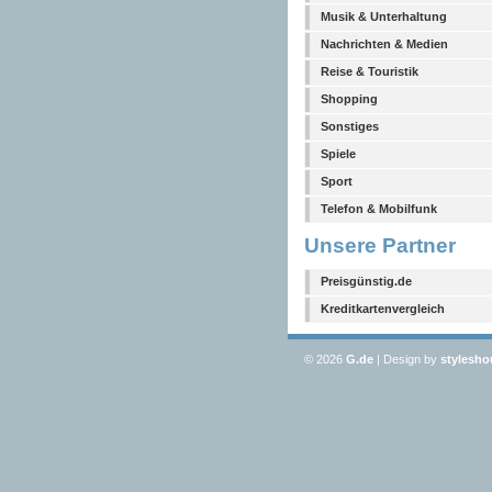
Musik & Unterhaltung
Nachrichten & Medien
Reise & Touristik
Shopping
Sonstiges
Spiele
Sport
Telefon & Mobilfunk
Unsere Partner
Preisgünstig.de
Kreditkartenvergleich
© 2026
G
.de
| Design by
stylesho