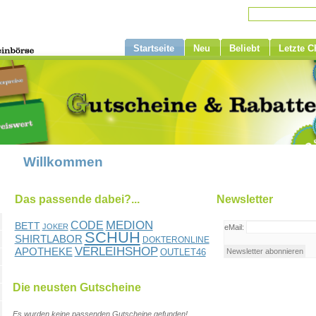
Startseite
Neu
Beliebt
Letzte 
Willkommen
Das passende dabei?...
Newsletter
MEDION
CODE
BETT
JOKER
eMail:
SCHUH
SHIRTLABOR
DOKTERONLINE
VERLEIHSHOP
APOTHEKE
OUTLET46
Die neusten Gutscheine
Es wurden keine passenden Gutscheine gefunden!