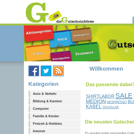
Willkommen
Kategorien
Das passende dabei?.
SALE
Auto & Verkehr
SHIRTLABOR
MEDION
BU
Bildung & Karriere
NESPRESSO
KABEL
DOUGLAS
Computer
Familie & Kinder
Die neusten Gutsche
Freizeit & Hobbies
Internet
Es wurden keine passenden Guts