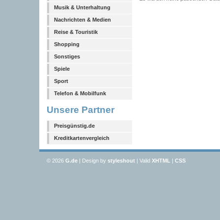
Musik & Unterhaltung
Nachrichten & Medien
Reise & Touristik
Shopping
Sonstiges
Spiele
Sport
Telefon & Mobilfunk
Unsere Partner
Preisgünstig.de
Kreditkartenvergleich
© 2026
G
.de
| Design by
styleshout
| Valid
XHTML
|
CSS